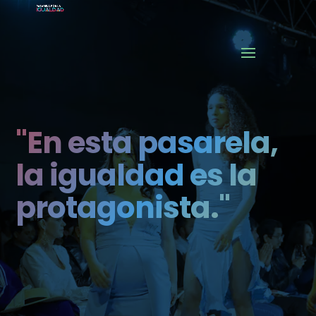
"En esta pasarela,
la igualdad es la
protagonista."